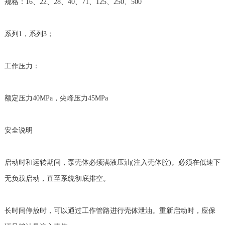
规格：16、22、28、40、71、125、250、500
系列1，系列3；
工作压力：
额定压力40MPa，尖峰压力45MPa
安全说明
启动时和运转期间，泵壳体必须满液压油(注入壳体腔)。必须在低速下
无负载启动，直至系统彻底排空。
长时间停放时，可以通过工作管路进行壳体泄油。重新启动时，应保