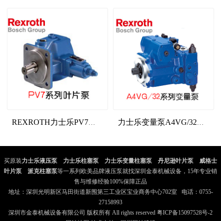
REXROTH力士乐PV7系列叶片泵
力士乐变量泵A4VG/32系列
买原装
力士乐液压泵
、
力士乐柱塞泵
、
力士乐变量柱塞泵
、
丹尼逊叶片泵
、
威格士
叶片泵
、
派克柱塞泵
等一系列欧美品牌液压泵就找深圳金泰机械设备，15年专业销
售与维修经验100%保障正品
地址：深圳光明新区马田街道新围第三工业区宝业商务中心702室 电话：0755-
27158993
深圳市金泰机械设备有限公司 版权所有 All rights reserved
粤ICP备15097528号-2