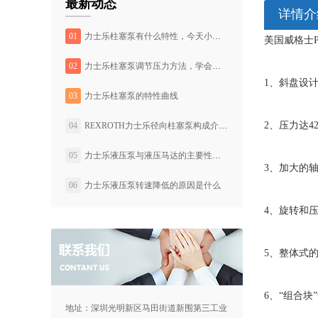
最新动态
详情介
01
力士乐柱塞泵有什么特性，今天小编带大家看看他的特性曲线
美国威格士
02
力士乐柱塞泵调节压力方法，学会不求人
1、斜盘设
03
力士乐柱塞泵的特性曲线
2、压力达42
04
REXROTH力士乐径向柱塞泵构成介绍以及其用途
05
力士乐液压泵与液压马达的主要性能参数有哪些呢?
3、加大的
06
力士乐液压泵转速降低的原因是什么
4、旋转和
5、整体式
6、“组合
地址：深圳光明新区马田街道新围第三工业