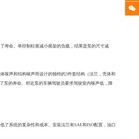
长了寿命。单控制柱塞减小摇架的负载，结果是泵的尺寸减
体噪声和结构噪声而设计的独特的3件套结构（法兰，壳体和
长了泵的寿命。邻近泵的车辆驾驶员要求驾驶室内噪声低，降
提
了系统的复杂性和成本。安装法兰有SAE和ISO配置，油口