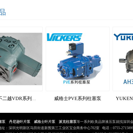
品
威格士PVE系列柱塞泵
NACHI不二越VDR系列叶片泵
塞泵
、
丹尼逊叶片泵
、
威格士叶片泵
、
派克柱塞泵
等一系列欧美品牌液压泵就找深圳金
地址：深圳光明新区马田街道新围第三工业区宝业商务中心702室 电话：0755-2715899