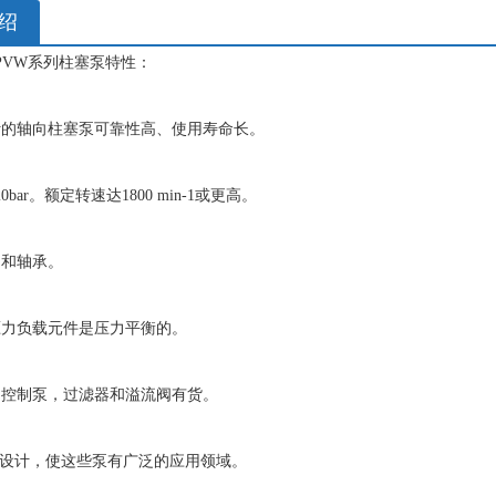
绍
PVW系列柱塞泵特性：
计的轴向柱塞泵可靠性高、使用寿命长。
0bar。额定转速达1800 min-1或更高。
轴和轴承。
压力负载元件是压力平衡的。
的控制泵，过滤器和溢流阀有货。
块”设计，使这些泵有广泛的应用领域。