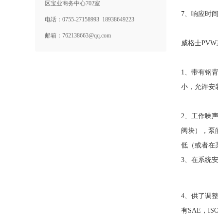
区宝业商务中心702室
7、响应时
电话：0755-27158993 18938649223
邮箱：762138663@qq.com
威格士PV
1、带有钢
小，允许安
2、工作噪
阀块），泵
低（或者在
3、在系统
4、供了调
有SAE，I