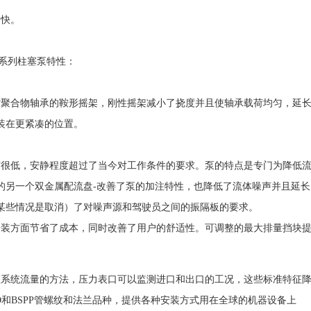
间快。
W系列柱塞泵特性：
背聚合物轴承的鞍形摇架，刚性摇架减小了挠度并且使轴承载荷均匀，延
装在更紧凑的位置。
声很低，安静程度超过了当今对工作条件的要求。泵的特点是专门为降低流
的另一个双金属配流盘-改善了泵的加注特性，也降低了流体噪声并且延
某些情况是取消）了对噪声源和驾驶员之间的振隔板的要求。
安装方面节省了成本，同时改善了用户的舒适性。可调整的最大排量挡块
整系统流量的方法，压力表口可以监测进口和出口的工况，这些标准特征降低
SO和BSPP管螺纹和法兰品种，提供各种安装方式用在全球的机器设备上