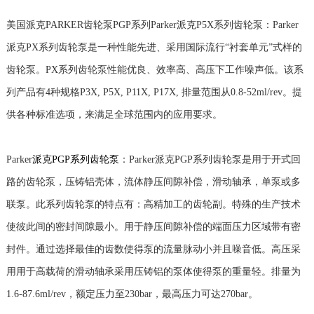
美国派克PARKER齿轮泵PGP系列Parker派克P5X系列齿轮泵：Parker
派克PX系列齿轮泵是一种性能先进、采用国际流行“衬套单元”式样的
齿轮泵。PX系列齿轮泵性能优良、效率高、高压下工作噪声低。该系
列产品有4种规格P3X, P5X, P11X, P17X, 排量范围从0.8-52ml/rev。提
供各种标准选项，来满足全球范围内的应用要求。
Parker
派克PGP系列齿轮泵
：Parker派克PGP系列齿轮泵是用于开式回
路的齿轮泵，压铸铝壳体，流体静压间隙补偿，滑动轴承，单泵或多
联泵。此系列齿轮泵的特点有：高精加工的齿轮副。特殊的生产技术
使彼此间的密封间隙最小。用于静压间隙补偿的端面压力区域带有密
封件。通过选择最佳的齿数使得泵的流量脉动小并且噪音低。高压采
用用于高载荷的滑动轴承采用压铸铝的泵体使得泵的重量轻。排量为
1.6-87.6ml/rev，额定压力至230bar，最高压力可达270bar。