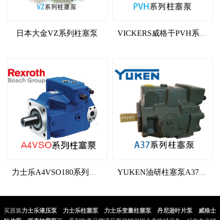
日本大金VZ系列柱塞泵
VICKERS威格干PVH系列柱塞泵
力士乐A4VSO180系列液压泵
YUKEN油研柱塞泵A37系列
买原装
力士乐液压泵
、
力士乐柱塞泵
、
力士乐变量柱塞泵
、
丹尼逊叶片泵
、
威格士