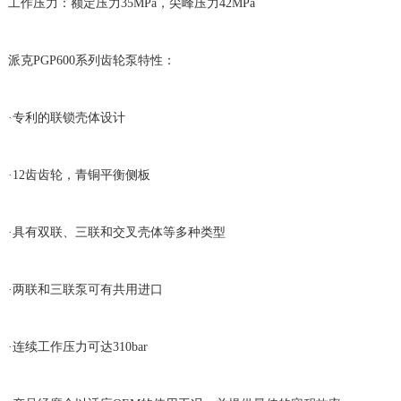
工作压力：额定压力35MPa，尖峰压力42MPa
派克PGP600系列齿轮泵特性：
·专利的联锁壳体设计
·12齿齿轮，青铜平衡侧板
·具有双联、三联和交叉壳体等多种类型
·两联和三联泵可有共用进口
·连续工作压力可达310bar